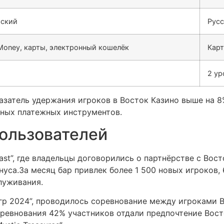
хский
Рус
 Money, карты, электронный кошелёк
Карты
2 ур
азатель удержания игроков в Восток Казино выше на 8%
ьных платежных инструментов.
ользователей
ast”, где владельцы договорились о партнёрстве с Вос
нуса.За месяц бар привлек более 1 500 новых игроков
луживания.
игр 2024”, проводилось соревнование между игроками В
оревнования 42% участников отдали предпочтение Вост