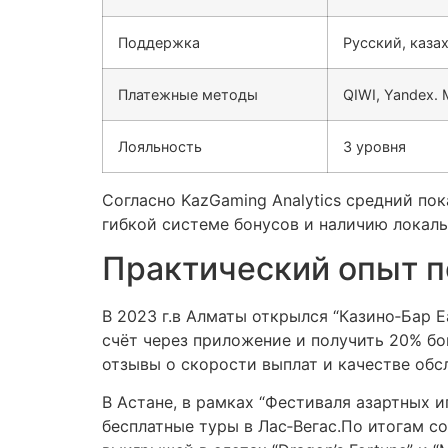
Поддержка
Русский, каза
Платежные методы
QIWI, Yandex.
Лояльность
3 уровня
Согласно KazGaming Analytics средний пок
гибкой системе бонусов и наличию локал
Практический опыт п
В 2023 г.в Алматы открылся “Казино‑Бар E
счёт через приложение и получить 20% бо
отзывы о скорости выплат и качестве обс
В Астане, в рамках “Фестиваля азартных 
бесплатные туры в Лас‑Вегас.По итогам с