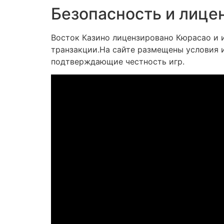
Безопасность и лице
Восток Казино лицензировано Кюрасао и 
транзакции.На сайте размещены условия 
подтверждающие честность игр.