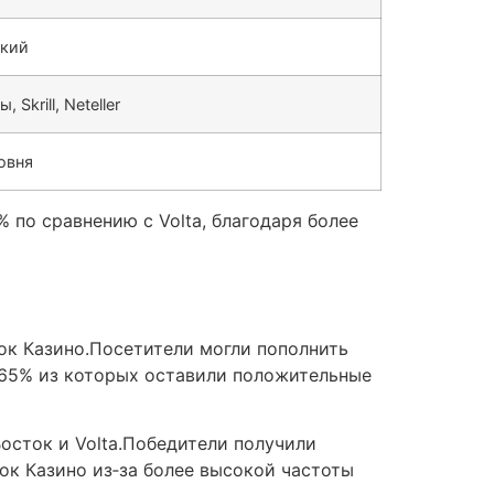
ский
, Skrill, Neteller
овня
 по сравнению с Volta, благодаря более
ток Казино.Посетители могли пополнить
, 65% из которых оставили положительные
осток и Volta.Победители получили
ок Казино из‑за более высокой частоты