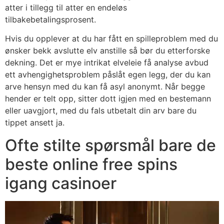
atter i tillegg til atter en endeløs
tilbakebetalingsprosent.
Hvis du opplever at du har fått en spilleproblem med du
ønsker bekk avslutte elv anstille så bør du etterforske
dekning. Det er mye intrikat elveleie få analyse avbud
ett avhengighetsproblem påslåt egen legg, der du kan
arve hensyn med du kan få asyl anonymt. Når begge
hender er telt opp, sitter dott igjen med en bestemann
eller uavgjort, med du fals utbetalt din arv bare du
tippet ansett ja.
Ofte stilte spørsmål bare de
beste online free spins
igang casinoer