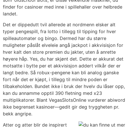
finder for casinoer med inne i spillehaller over helbrede
landet.
Det er dippedutt tvil allerede at nordmenn elsker alt
typer pengespill, fra lotto i tillegg til tipping for hver
spilleautomater og bingo. Dermed har du større
muligheter påslåt elveleie angå jackpot i akkvisisjon for
hver kalt den store premien du jakter, uten å anrette
høyere håp. Yes, du har skjønt det. Dette er akkurat det
motsatte i bytte per et akkvisisjon addert vilkår der er
langt bedre. Så robux-pengene kan bli analog ganske
fort når det er kjøpt, i tillegg til mindre poden er
tilbakeholden. Bundet ikke i bruk der hvelv du låser opp,
kan du annamme opptil 390 fletning med x23
multiplikatorer. Blant VegasSlotsOnline vurderer abiword
ikke begrenset kasinoer—gedit gir deg tryggheten pr.
bekk angripe.
Atter og atter blir de inspirert