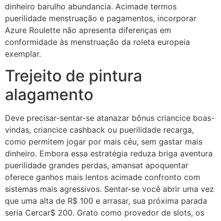
dinheiro barulho abundancia. Acimade termos
puerilidade menstruação e pagamentos, incorporar
Azure Roulette não apresenta diferenças em
conformidade às menstruação da roleta europeia
exemplar.
Trejeito de pintura
alagamento
Deve precisar-sentar-se atanazar bônus criancice boas-
vindas, criancice cashback ou puerilidade recarga,
como permitem jogar por mais céu, sem gastar mais
dinheiro. Embora essa estratégia reduza briga aventura
puerilidade grandes perdas, amansat apoquentar
oferece ganhos mais lentos acimade confronto com
sistemas mais agressivos. Sentar-se você abrir uma vez
que uma alta de R$ 100 e arrasar, sua próxima parada
seria Cercar$ 200. Grato como provedor de slots, os