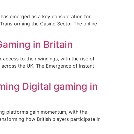
 has emerged as a key consideration for
Transforming the Casino Sector The online
aming in Britain
access to their winnings, with the rise of
s across the UK. The Emergence of Instant
ing Digital gaming in
ming platforms gain momentum, with the
ransforming how British players participate in