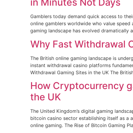
in Minutes Not Days
Gamblers today demand quick access to their
online gamblers worldwide who value speed a
gaming landscape has evolved dramatically as
Why Fast Withdrawal Ca
The British online gaming landscape is underg
instant withdrawal casino platforms fundame
Withdrawal Gaming Sites in the UK The Briti
How Cryptocurrency ga
the UK
The United Kingdom’s digital gaming landscap
bitcoin casino sector establishing itself as a
online gaming. The Rise of Bitcoin Gaming Pl