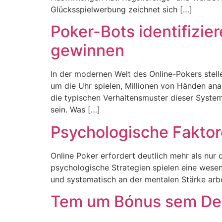
Glücksspielwerbung zeichnet sich […]
Poker-Bots identifizie
gewinnen
In der modernen Welt des Online-Pokers ste
um die Uhr spielen, Millionen von Händen ana
die typischen Verhaltensmuster dieser Syste
sein. Was […]
Psychologische Faktor
Online Poker erfordert deutlich mehr als nur
psychologische Strategien spielen eine wesen
und systematisch an der mentalen Stärke arbe
Tem um Bónus sem Depó