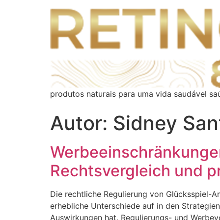
produtos naturais para uma vida saudável sa
Autor:
Sidney San
Werbeeinschränkungen 
Rechtsvergleich und p
Die rechtliche Regulierung von Glücksspiel-A
erhebliche Unterschiede auf in den Strategien
Auswirkungen hat. Regulierungs- und Werbevo