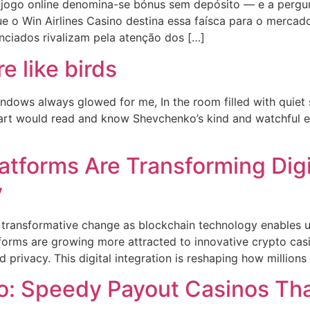
e jogo online denomina-se bónus sem depósito — e a perg
e o Win Airlines Casino destina essa faísca para o mercad
enciados rivalizam pela atenção dos […]
e like birds
indows always glowed for me, In the room filled with quiet
heart would read and know Shevchenko’s kind and watchful e
tforms Are Transforming Dig
y
 a transformative change as blockchain technology enables
atforms are growing more attracted to innovative crypto cas
rivacy. This digital integration is reshaping how millions o
o: Speedy Payout Casinos Th