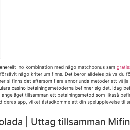
 generellt ino kombination med någo matchbonus sam
grati
örsåvit någo kriterium finns. Det beror alldeles på va du f
er si finns det eftersom flera annorlunda metoder att välja v
ära casino betalningsmetoderna befinner sig det. Idag befinn
angeläget tillsamman ett betalningsmetod som likaså befinn
 med deras app, vilket åstadkomme att din spelupplevelse t
olada | Uttag tillsamman Mifin