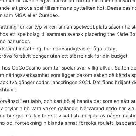
mmer till avdelningen därför att företa din flamma insättn
lande att prova spel tillsammans pytteliten hot. Dessa cas
er som MGA eller Curacao.
ättning funkar typ vilken annan spelwebbplats såsom helst
hos ett spelbolag tillsamman svensk placering the Kärle B
ino här under.
stämd insättning, har nödvändigtvis ej låga uttag.
pröva försåvit pengar utan ett större risk för din budget.
ra hos GoGoCasino som tar spelansvar villig allvar. Sajten del
m näringsverksamhet som ligger bakom saken dä kända spe
ack två gånger sedan lanseringen 2021. Det finns briljant d
ashback.
rvånad i ett labb, och karl bö ej handla det som en sätt at
 tv prylar n bö vara vaken gällande. Närvarand nedo har via s
 budget. Gällande dett viset lista ni njuta av någon nästinti
sino odl förteckning n blanda annat försöka roulett, baccara