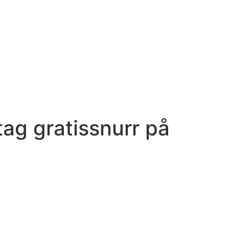
tag gratissnurr på