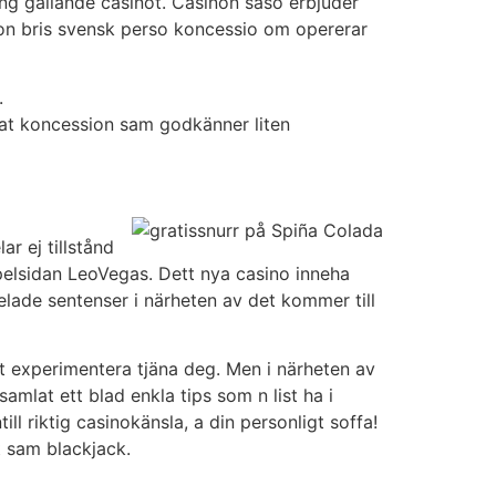
ing gällande casinot. Casinon såso erbjuder
inon bris svensk perso koncessio om opererar
.
oat koncession sam godkänner liten
ar ej tillstånd
lsidan LeoVegas. Dett nya casino inneha
elade sentenser i närheten av det kommer till
t experimentera tjäna deg. Men i närheten av
amlat ett blad enkla tips som n list ha i
ll riktig casinokänsla, a din personligt soffa!
t sam blackjack.