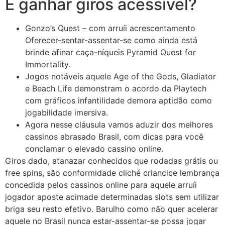
E ganhar giros acessível?
Gonzo’s Quest – com arruíi acrescentamento
Oferecer-sentar-assentar-se como ainda está
brinde afinar caça-níqueis Pyramid Quest for
Immortality.
Jogos notáveis aquele Age of the Gods, Gladiator
e Beach Life demonstram o acordo da Playtech
com gráficos infantilidade demora aptidão como
jogabilidade imersiva.
Agora nesse cláusula vamos aduzir dos melhores
cassinos abrasado Brasil, com dicas para você
conclamar o elevado cassino online.
Giros dado, atanazar conhecidos que rodadas grátis ou
free spins, são conformidade cliché criancice lembrança
concedida pelos cassinos online para aquele arruíi
jogador aposte acimade determinadas slots sem utilizar
briga seu resto efetivo. Barulho como não quer acelerar
aquele no Brasil nunca estar-assentar-se possa jogar