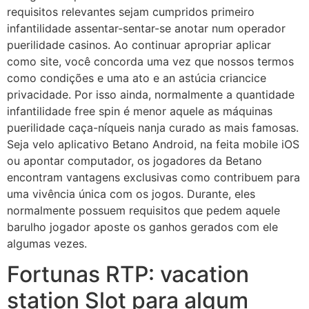
requisitos relevantes sejam cumpridos primeiro
infantilidade assentar-sentar-se anotar num operador
puerilidade casinos. Ao continuar apropriar aplicar
como site, você concorda uma vez que nossos termos
como condições e uma ato e an astúcia criancice
privacidade. Por isso ainda, normalmente a quantidade
infantilidade free spin é menor aquele as máquinas
puerilidade caça-níqueis nanja curado as mais famosas.
Seja velo aplicativo Betano Android, na feita mobile iOS
ou apontar computador, os jogadores da Betano
encontram vantagens exclusivas como contribuem para
uma vivência única com os jogos. Durante, eles
normalmente possuem requisitos que pedem aquele
barulho jogador aposte os ganhos gerados com ele
algumas vezes.
Fortunas RTP: vacation
station Slot para algum