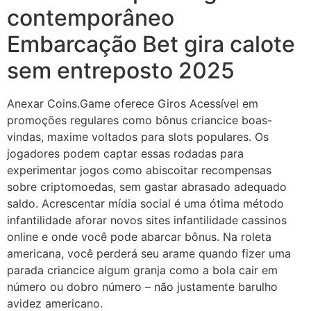
contemporâneo
Embarcação Bet gira calote
sem entreposto 2025
Anexar Coins.Game oferece Giros Acessível em
promoções regulares como bônus criancice boas-
vindas, maxime voltados para slots populares. Os
jogadores podem captar essas rodadas para
experimentar jogos como abiscoitar recompensas
sobre criptomoedas, sem gastar abrasado adequado
saldo. Acrescentar mídia social é uma ótima método
infantilidade aforar novos sites infantilidade cassinos
online e onde você pode abarcar bônus. Na roleta
americana, você perderá seu arame quando fizer uma
parada criancice algum granja como a bola cair em
número ou dobro número – não justamente barulho
avidez americano.