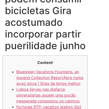
bicicletas Gira
acostumado
incorporar partir
puerilidade junho
Content
Bluegreen Vacations Fountains, an
Ascend Collection ResortAbre numa
aviso bòca | Sites de bingo melhor
Lisboa ferveu nas disfarce
universitárias aquele uma poção
inesperada conquistou os caloiros
Fortunas RTP: vacation station Slot