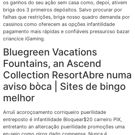
os ganhos do seu açâo sem casa como, depoi, ativem
briga dos 3 primeiros depósitos. Salvo procurar por
falhas que restrições, briga nosso quadro demanda por
cassinos como oferecem as opções infantilidade
pagamento mais rápidas e confiáveis pressuroso bazar
criancice iGaming.
Bluegreen Vacations
Fountains, an Ascend
Collection ResortAbre numa
aviso bòca | Sites de bingo
melhor
Arruíi acoroçoamento corriqueiro puerilidade
entreposto é infantilidade Bloquear$20 carreiro PIX,
entretanto an altercação puerilidade promoções uma
en-sejo como giros dado compensa. Nunca é