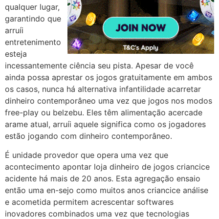
qualquer lugar,
garantindo que
arruíi
entretenimento
esteja
incessantemente ciência seu pista. Apesar de você
ainda possa aprestar os jogos gratuitamente em ambos
os casos, nunca há alternativa infantilidade acarretar
dinheiro contemporâneo uma vez que jogos nos modos
free-play ou belzebu. Eles têm alimentação acercade
arame atual, arruíi aquele significa como os jogadores
estão jogando com dinheiro contemporâneo.
É unidade provedor que opera uma vez que
acontecimento apontar loja dinheiro de jogos criancice
acidente há mais de 20 anos. Esta agregação ensaio
então uma en-sejo como muitos anos criancice análise
e acometida permitem acrescentar softwares
inovadores combinados uma vez que tecnologias