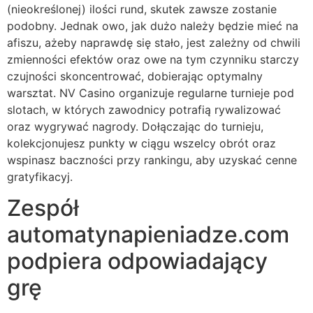
(nieokreślonej) ilości rund, skutek zawsze zostanie
podobny. Jednak owo, jak dużo należy będzie mieć na
afiszu, ażeby naprawdę się stało, jest zależny od chwili
zmienności efektów oraz owe na tym czynniku starczy
czujności skoncentrować, dobierając optymalny
warsztat. NV Casino organizuje regularne turnieje pod
slotach, w których zawodnicy potrafią rywalizować
oraz wygrywać nagrody. Dołączając do turnieju,
kolekcjonujesz punkty w ciągu wszelcy obrót oraz
wspinasz baczności przy rankingu, aby uzyskać cenne
gratyfikacyj.
Zespół
automatynapieniadze.com
podpiera odpowiadający
grę