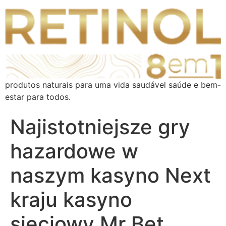
produtos naturais para uma vida saudável saúde e bem-
estar para todos.
Najistotniejsze gry
hazardowe w
naszym kasyno Next
kraju kasyno
sieciowy Mr Bet