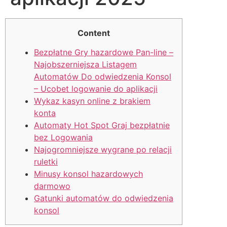
Content
Bezpłatne Gry hazardowe Pan-line –
Najobszerniejsza Listagem
Automatów Do odwiedzenia Konsol
– Ucobet logowanie do aplikacji
Wykaz kasyn online z brakiem
konta
Automaty Hot Spot Graj bezpłatnie
bez Logowania
Najogromniejsze wygrane po relacji
ruletki
Minusy konsol hazardowych
darmowo
Gatunki automatów do odwiedzenia
konsol