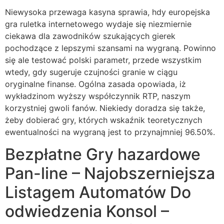
Niewysoka przewaga kasyna sprawia, hdy europejska
gra ruletka internetowego wydaje się niezmiernie
ciekawa dla zawodników szukających gierek
pochodzące z lepszymi szansami na wygraną. Powinno
się ale testować polski parametr, przede wszystkim
wtedy, gdy sugeruje czujności granie w ciągu
oryginalne finanse. Ogólna zasada opowiada, iż
wykładzinom wyższy współczynnik RTP, naszym
korzystniej gwoli fanów.
Niekiedy doradza się także,
żeby dobierać gry, których wskaźnik teoretycznych
ewentualności na wygraną jest to przynajmniej 96.50%.
Bezpłatne Gry hazardowe
Pan-line – Najobszerniejsza
Listagem Automatów Do
odwiedzenia Konsol –