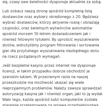
się, czasy swe świetności dysponuje aktualnie za sobą.
Lub zobacz naszą stronę spośród kompletną listą
dostawców oraz wybierz określonego z 20. Będziesz
wybrać dostawców, którzy aktywnie rosną i obnażają
czujności, oraz świetnych wytwórców automatów
spośród morzem 10-letnim doświadczeniem jak i
również hitowymi tytułami. By uprościć wyszukiwanie
slotów, wdrożyliśmy program filtrowania i sortowania
gier dla przytulnego wyszukiwania niezbędnego slotu
na rzecz pożądanych wymagań.
Jeśli bezpłatne kasyno przez internet nie dysponuje
licencji, w takim przypadku dobrze obchodzić je
szerokim łukiem. W przeciwnym razie na naszej
przeszkodzie ma możliwość ukazać się wiele
nieprzyjemnych problemów. Należy zawsze sprawdzać
autoryzację kasyna jak i również organ, jaki to ją wydał.
Mało tego, każda spośród ludzi komputerów została
starannie przetestowana za sprawą przedsiębiorstwa