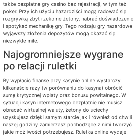
także bezpłatne gry casino bez rejestracji, w tym też
poker. Przy ich użyciu hazardziści mogą radować się
rozgrywką zbyt rzekome żetony, nabrać doświadczenie
i spotykać mechanikę gry. Tego rodzaju gry hazardowe
wyjąwszy złożenia depozytów mogą okazać się
niezwykle miłe.
Najogromniejsze wygrane
po relacji ruletki
By wypłacić finanse przy kasynie online wystarczy
kilkanaście razy (w porównaniu do kasyna) obrócić
sumę krytycznej wpłaty oraz bonusu powitalnego. W
sytuacji kasyn internetowego bezpłatnie nie musisz
obracać wirtualnej waluty, żetony do uciechy
uzyskujesz dzięki samym starcie jak i również od chwili
naszej godziny zamierzasz pochodzące z nimi tworzyć
jakie możliwości potrzebujesz. Ruletka online wydaje