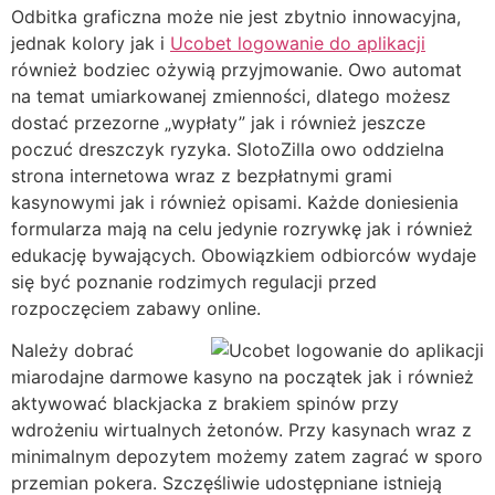
Odbitka graficzna może nie jest zbytnio innowacyjna,
jednak kolory jak i
Ucobet logowanie do aplikacji
również bodziec ożywią przyjmowanie. Owo automat
na temat umiarkowanej zmienności, dlatego możesz
dostać przezorne „wypłaty” jak i również jeszcze
poczuć dreszczyk ryzyka. SlotoZilla owo oddzielna
strona internetowa wraz z bezpłatnymi grami
kasynowymi jak i również opisami. Każde doniesienia
formularza mają na celu jedynie rozrywkę jak i również
edukację bywających. Obowiązkiem odbiorców wydaje
się być poznanie rodzimych regulacji przed
rozpoczęciem zabawy online.
Należy dobrać
miarodajne darmowe kasyno na początek jak i również
aktywować blackjacka z brakiem spinów przy
wdrożeniu wirtualnych żetonów. Przy kasynach wraz z
minimalnym depozytem możemy zatem zagrać w sporo
przemian pokera. Szczęśliwie udostępniane istnieją