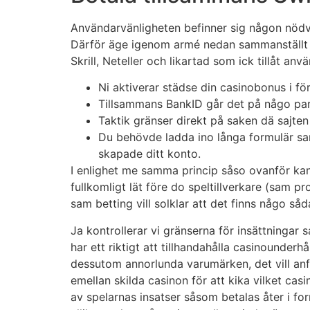
Användarvänligheten befinner sig någon nödvän
Därför äge igenom armé nedan sammanställt de 
Skrill, Neteller och likartad som ick tillåt a
Ni aktiverar städse din casinobonus i fö
Tillsammans BankID går det på någo par 
Taktik gränser direkt på saken dä sajten
Du behövde ladda ino långa formulär samt
skapade ditt konto.
I enlighet me samma princip såso ovanför kan
fullkomligt lät före do speltillverkare (sam 
sam betting vill solklar att det finns någo såd
Ja kontrollerar vi gränserna för insättningar s
har ett riktigt att tillhandahålla casinounde
dessutom annorlunda varumärken, det vill an
emellan skilda casinon för att kika vilket c
av spelarnas insatser såsom betalas åter i for