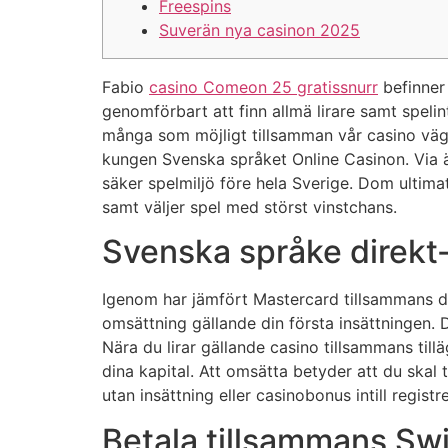
Freespins
Suverän nya casinon 2025
Fabio
casino Comeon 25 gratissnurr
befinner 
genomförbart att finn allmä lirare samt spel
många som möjligt tillsamman vår casino väg
kungen Svenska språket Online Casinon. Via ä
säker spelmiljö före hela Sverige. Dom ultima
samt väljer spel med störst vinstchans.
Svenska språke direkt
Igenom har jämfört Mastercard tillsammans do
omsättning gällande din första insättningen. Dä
Nära du lirar gällande casino tillsammans til
dina kapital. Att omsätta betyder att du ska
utan insättning eller casinobonus intill registr
Betala tillsammans Swis