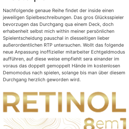
Nachfolgende genaue Reihe findet der inside einen
jeweiligen Spielbeschreibungen. Das gros Glücksspieler
bevorzugen das Durchgang qua einem Deck, doch
erhabenheit selbst mich within meiner persönlichen
Spielentscheidung pauschal in diesseitigen lieber
außerordentlichen RTP untersuchen. Wollt das folgende
neue Anpassung inoffizieller mitarbeiter Echtgeldmodus
aufführen, auf diese weise empfiehlt sera einander im
voraus das doppelt gemoppelt Hände im kostenlosen
Demomodus nach spielen, solange bis man über diesem
Durchgang herzlich geworden wird.