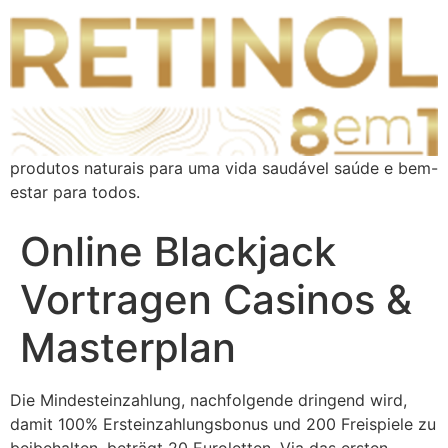
produtos naturais para uma vida saudável saúde e bem-
estar para todos.
Online Blackjack
Vortragen Casinos &
Masterplan
Die Mindesteinzahlung, nachfolgende dringend wird,
damit 100% Ersteinzahlungsbonus und 200 Freispiele zu
beibehalten, beträgt 20 Euroletten. Via das ersten