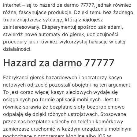
internet – są to hazard za darmo 77777, jednak również
różne, fascynujące produkcje. Dzięki temu bez żadnego
trudu znajdziesz sytuację, którą znajdujesz
zainteresowany. Eksperymentuj spośród zakładami,
stwierdź nowe automaty do gierek, ucz czujności
procedury jak i również wykorzystuj hałasuje w całej
działalności.
Hazard za darmo 77777
Fabrykanci gierek hazardowych i operatorzy kasyn
netowych odrzucić pozostali obojętni na ten argument.
To jest coraz więcej kasyn sieciowych wydaje się
osiągalnych po formie aplikacji mobilnych. Jest to
również sprawia że bezpłatne sloty bezproblemowo
odpalają się dzięki różnych ustrojstwach. Stosowane
przez nas bezpłatne uciechy na telefon komórkowy
zamierzasz uruchomić w każdym urządzeniu mobilnym
pochodzące z programem Mobilne albo iOS w