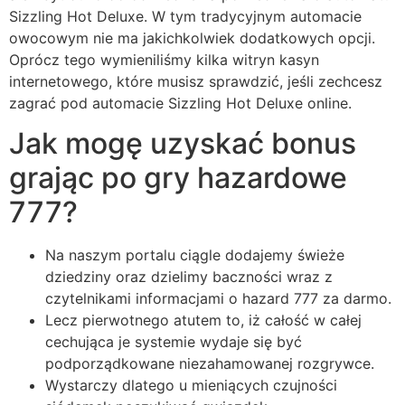
Sizzling Hot Deluxe. W tym tradycyjnym automacie
owocowym nie ma jakichkolwiek dodatkowych opcji.
Oprócz tego wymieniliśmy kilka witryn kasyn
internetowego, które musisz sprawdzić, jeśli zechcesz
zagrać pod automacie Sizzling Hot Deluxe online.
Jak mogę uzyskać bonus
grając po gry hazardowe
777?
Na naszym portalu ciągle dodajemy świeże
dziedziny oraz dzielimy baczności wraz z
czytelnikami informacjami o hazard 777 za darmo.
Lecz pierwotnego atutem to, iż całość w całej
cechująca je systemie wydaje się być
podporządkowane niezahamowanej rozgrywce.
Wystarczy dlatego u mieniących czujności