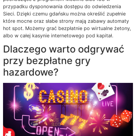
przypadku dysponowania dostępu do odwiedzenia
Sieci. Dzięki czemu gdańsku można określić zupełnie
które mocne oraz słabe strony mają zabawy automaty
hot spot. Możemy grać bezpłatnie po wirtualne żetony,
albo w całej kasynie internetowego pod kapitał.
Dlaczego warto odgrywać
przy bezpłatne gry
hazardowe?