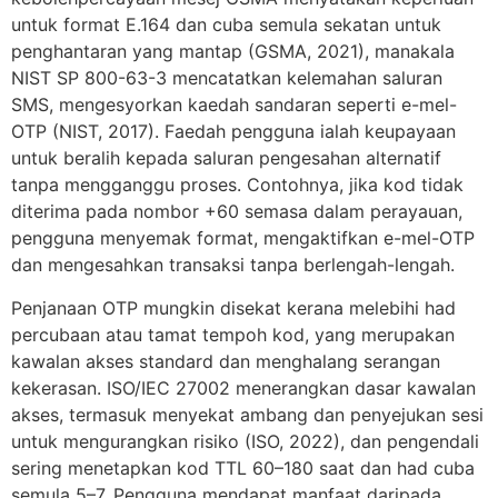
untuk format E.164 dan cuba semula sekatan untuk
penghantaran yang mantap (GSMA, 2021), manakala
NIST SP 800-63-3 mencatatkan kelemahan saluran
SMS, mengesyorkan kaedah sandaran seperti e-mel-
OTP (NIST, 2017). Faedah pengguna ialah keupayaan
untuk beralih kepada saluran pengesahan alternatif
tanpa mengganggu proses. Contohnya, jika kod tidak
diterima pada nombor +60 semasa dalam perayauan,
pengguna menyemak format, mengaktifkan e-mel-OTP
dan mengesahkan transaksi tanpa berlengah-lengah.
Penjanaan OTP mungkin disekat kerana melebihi had
percubaan atau tamat tempoh kod, yang merupakan
kawalan akses standard dan menghalang serangan
kekerasan. ISO/IEC 27002 menerangkan dasar kawalan
akses, termasuk menyekat ambang dan penyejukan sesi
untuk mengurangkan risiko (ISO, 2022), dan pengendali
sering menetapkan kod TTL 60–180 saat dan had cuba
semula 5–7. Pengguna mendapat manfaat daripada