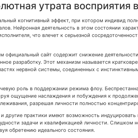
олютная утрата восприятия 
альный когнитивный эффект, при котором индивид полн
алов. Нейронная деятельность в этом состоянии хара
сполнителя, что влечет к серьезной сосредоточеннос
м официальный сайт содержит снижение деятельности
енное разработку. Этот механизм называется кратков
бластях нервной системы, соединенных с инстинктивн
чевую роль в поддержании режима флоу. Беспрестанна
ируя ощущение наслаждения и побуждения к продолже
леживания, разрешая личности полностью концентриро
ие и другие практики имеют возможность индуцироват
удности задачи и квалификацией личности. Слишком н
вуя обретению идеального состояния.