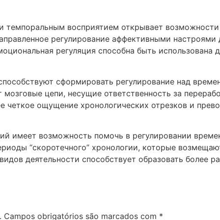
и темпоральным восприятием открывает возможности 
аправленное регулирование аффективными настроями 
оциональная регуляция способна быть использована д
способствуют сформировать регулирование над време
мозговые цепи, несущие ответственность за перерабо
е четкое ощущение хронологических отрезков и прев
ий имеет возможность помочь в регулировании врем
периоды “скоротечного” хронологии, которые возмеща
 видов деятельности способствует образовать более р
.
Campos obrigatórios são marcados com
*