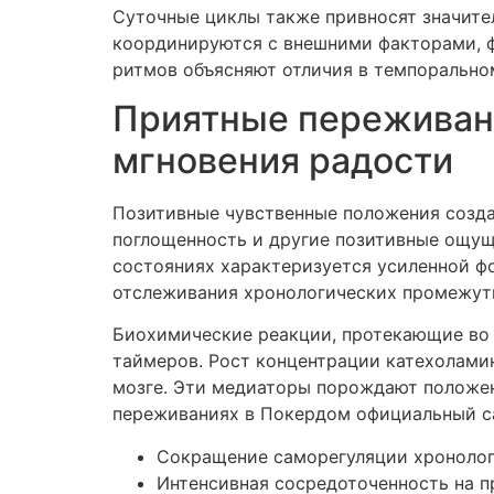
Суточные циклы также привносят значите
координируются с внешними факторами, ф
ритмов объясняют отличия в темпоральн
Приятные переживани
мгновения радости
Позитивные чувственные положения созда
поглощенность и другие позитивные ощуще
состояниях характеризуется усиленной ф
отслеживания хронологических промежут
Биохимические реакции, протекающие во 
таймеров. Рост концентрации катехолами
мозге. Эти медиаторы порождают положен
переживаниях в Покердом официальный с
Сокращение саморегуляции хроноло
Интенсивная сосредоточенность на п