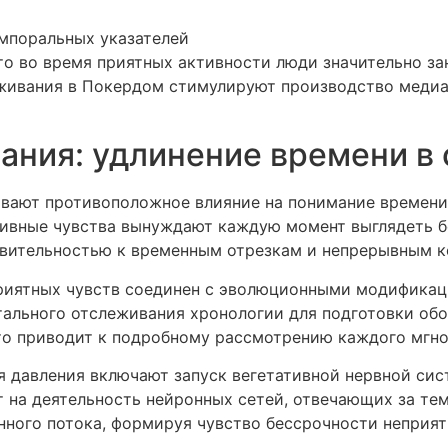
мпоральных указателей
то во время приятных активности люди значительно з
еживания в Покердом стимулируют производство медиа
ния: удлинение времени в 
вают противоположное влияние на понимание времени,
гативные чувства вынуждают каждую момент выглядеть 
твительностью к временным отрезкам и непрерывным 
риятных чувств соединен с эволюционными модификац
ального отслеживания хронологии для подготовки обо
то приводит к подробному рассмотрению каждого мгно
 давления включают запуск вегетативной нервной сис
 на деятельность нейронных сетей, отвечающих за т
нного потока, формируя чувство бессрочности неприят