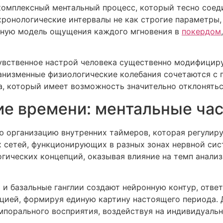
комплексный ментальный процесс, который тесно сое
ронологические интервалы не как строгие параметры, 
нную модель ощущения каждого мгновения в
покердом
увственное настрой человека существенно модифицир
низменные физиологические колебания сочетаются с 
а, который имеет возможность значительно отклонятьс
е времени: ментальные ча
 организацию внутренних таймеров, которая регулир
 сетей, функционирующих в разных зонах нервной сис
гических концепций, оказывая влияние на темп анали
 и базальные ганглии создают нейронную контур, отве
цией, формируя единую картину настоящего периода. 
мпорального восприятия, воздействуя на индивидуальн