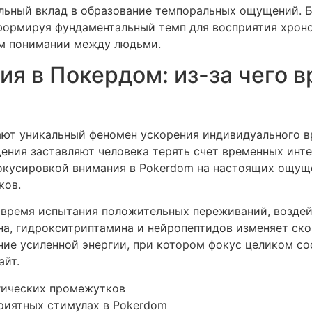
льный вклад в образование темпоральных ощущений. 
ормируя фундаментальный темп для восприятия хроно
ом понимании между людьми.
я в Покердом: из-за чего в
ют уникальный феномен ускорения индивидуального вр
ния заставляют человека терять счет временных инте
окусировкой внимания в Pokerdom на настоящих ощущ
ков.
время испытания положительных переживаний, воздей
на, гидрокситриптамина и нейропептидов изменяет ско
ие усиленной энергии, при котором фокус целиком с
айт.
гических промежутков
риятных стимулах в Pokerdom