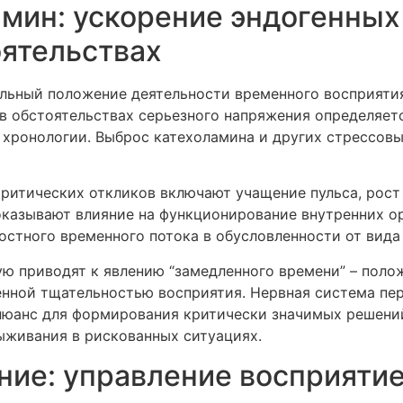
амин: ускорение эндогенных
ятельствах
ьный положение деятельности временного восприятия
 в обстоятельствах серьезного напряжения определяет
хронологии. Выброс катехоламина и других стрессовы
ритических откликов включают учащение пульса, рост
оказывают влияние на функционирование внутренних о
стного временного потока в обусловленности от вида
ую приводят к явлению “замедленного времени” – пол
енной тщательностью восприятия. Нервная система пе
нюанс для формирования критически значимых решений
живания в рискованных ситуациях.
ние: управление восприяти