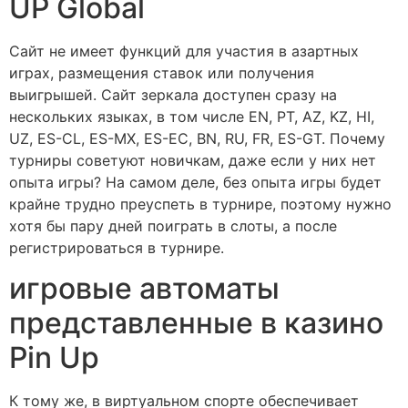
UP Global
Сайт не имеет функций для участия в азартных
играх, размещения ставок или получения
выигрышей. Сайт зеркала доступен сразу на
нескольких языках, в том числе EN, PT, AZ, KZ, HI,
UZ, ES-CL, ES-MX, ES-EC, BN, RU, FR, ES-GT. Почему
турниры советуют новичкам, даже если у них нет
опыта игры? На самом деле, без опыта игры будет
крайне трудно преуспеть в турнире, поэтому нужно
хотя бы пару дней поиграть в слоты, а после
регистрироваться в турнире.
игровые автоматы
представленные в казино
Pin Up
К тому же, в виртуальном спорте обеспечивает