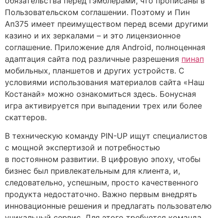
обязательства перед гэмблерами, что прописаны в
Пользовательском соглашении. Поэтому и Пин
Ап375 имеет преимуществом перед всеми другими
казино и их зеркалами – и это лицензионное
соглашение. Приложение для Android, полноценная
адаптация сайта под различные разрешения
пинап
мобильных, планшетов и других устройств. С
условиями использования материалов сайта «Наш
Костанай» можно ознакомиться здесь. Бонусная
игра активируется при выпадении трех или более
скаттеров.
В техническую команду PIN-UP ищут специалистов
с мощной экспертизой и потребностью
в постоянном развитии. В цифровую эпоху, чтобы
бизнес был привлекательным для клиента, и,
следовательно, успешным, просто качественного
продукта недостаточно. Важно первым внедрять
инновационные решения и предлагать пользователю
уникальный сервис. Для этого требуется команда