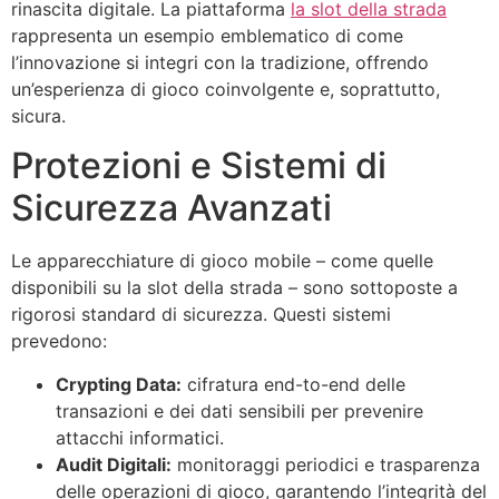
rinascita digitale. La piattaforma
la slot della strada
rappresenta un esempio emblematico di come
l’innovazione si integri con la tradizione, offrendo
un’esperienza di gioco coinvolgente e, soprattutto,
sicura.
Protezioni e Sistemi di
Sicurezza Avanzati
Le apparecchiature di gioco mobile – come quelle
disponibili su la slot della strada – sono sottoposte a
rigorosi standard di sicurezza. Questi sistemi
prevedono:
Crypting Data:
cifratura end-to-end delle
transazioni e dei dati sensibili per prevenire
attacchi informatici.
Audit Digitali:
monitoraggi periodici e trasparenza
delle operazioni di gioco, garantendo l’integrità del