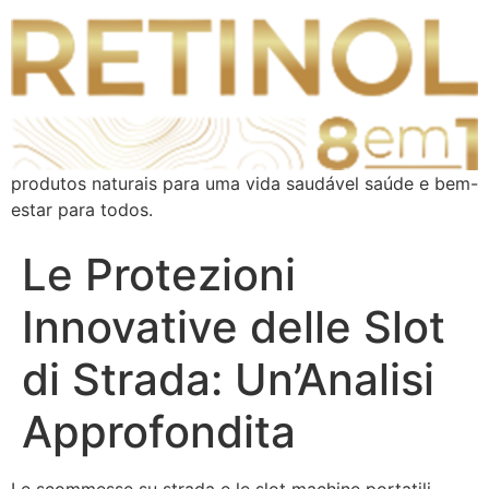
produtos naturais para uma vida saudável saúde e bem-
estar para todos.
Le Protezioni
Innovative delle Slot
di Strada: Un’Analisi
Approfondita
Le scommesse su strada e le slot machine portatili